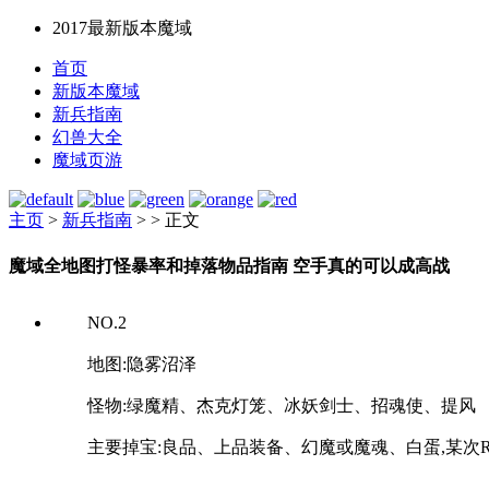
2017最新版本魔域
首页
新版本魔域
新兵指南
幻兽大全
魔域页游
主页
>
新兵指南
> >
正文
魔域全地图打怪暴率和掉落物品指南 空手真的可以成高战
NO.2
地图:隐雾沼泽
怪物:绿魔精、杰克灯笼、冰妖剑士、招魂使、提风
主要掉宝:良品、上品装备、幻魔或魔魂、白蛋,某次