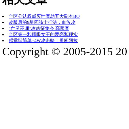
全区公认权威灭世魔劫五大副本BO
改版后的9星四骑士打法，血族攻
“亡灵巫师”攻略征集令 高额魔
全区第一和耀眼女王的爱恋和现实
感觉挺简单~4W攻击骑士勇闯阿拉
Copyright © 2005-2